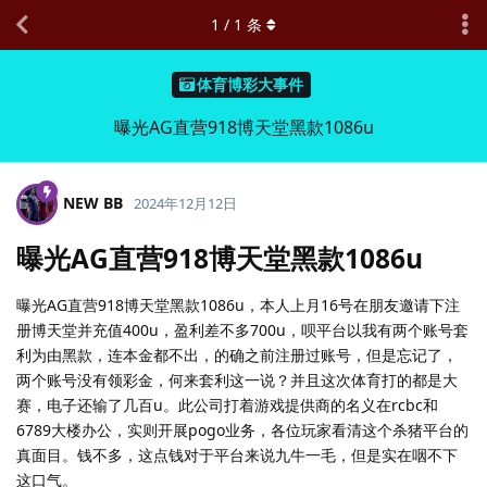
1
/
1
条
体育博彩大事件
曝光AG直营918博天堂黑款1086u
NEW BB
2024年12月12日
曝光AG直营918博天堂黑款1086u
曝光AG直营918博天堂黑款1086u，本人上月16号在朋友邀请下注
册博天堂并充值400u，盈利差不多700u，呗平台以我有两个账号套
利为由黑款，连本金都不出，的确之前注册过账号，但是忘记了，
两个账号没有领彩金，何来套利这一说？并且这次体育打的都是大
赛，电子还输了几百u。此公司打着游戏提供商的名义在rcbc和
6789大楼办公，实则开展pogo业务，各位玩家看清这个杀猪平台的
真面目。钱不多，这点钱对于平台来说九牛一毛，但是实在咽不下
这口气。