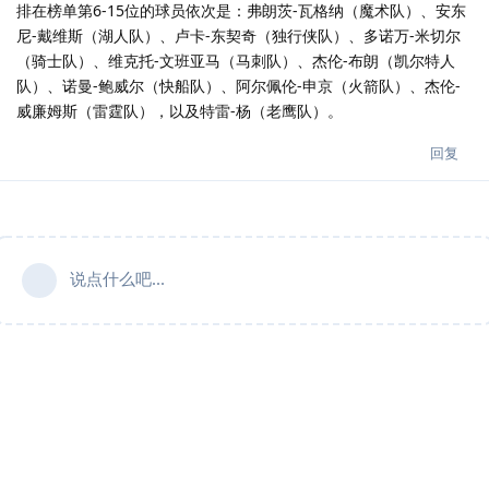
排在榜单第6-15位的球员依次是：弗朗茨-瓦格纳（魔术队）、安东
尼-戴维斯（湖人队）、卢卡-东契奇（独行侠队）、多诺万-米切尔
（骑士队）、维克托-文班亚马（马刺队）、杰伦-布朗（凯尔特人
队）、诺曼-鲍威尔（快船队）、阿尔佩伦-申京（火箭队）、杰伦-
威廉姆斯（雷霆队），以及特雷-杨（老鹰队）。
回复
说点什么吧...