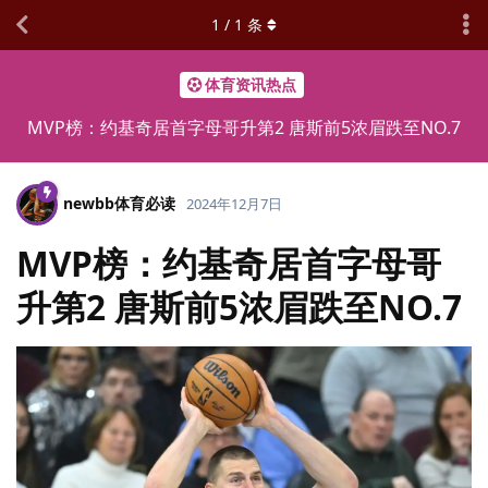
1
/
1
条
体育资讯热点
MVP榜：约基奇居首字母哥升第2 唐斯前5浓眉跌至NO.7
newbb体育必读
2024年12月7日
MVP榜：约基奇居首字母哥
升第2 唐斯前5浓眉跌至NO.7