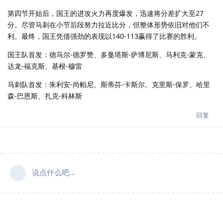
第四节开始后，国王的进攻火力再度爆发，迅速将分差扩大至27
分。尽管马刺在小节后段努力拉近比分，但整体形势依旧对他们不
利。最终，国王凭借强劲的表现以140-113赢得了比赛的胜利。
国王队首发：德马尔-德罗赞、多曼塔斯-萨博尼斯、马利克-蒙克、
达龙-福克斯、基根-穆雷
马刺队首发：朱利安-尚帕尼、斯蒂芬-卡斯尔、克里斯-保罗、哈里
森-巴恩斯、扎克-科林斯
回复
说点什么吧...