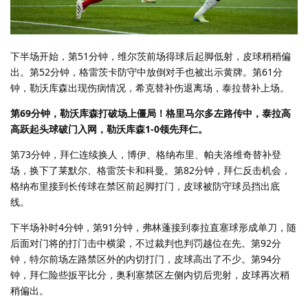
下半场开始，第51分钟，维尔茨前场得球后起脚低射，皮球稍稍偏
出。第52分钟，格雷茨卡防守中放倒对手也被出示黄牌。第61分
钟，勒沃库森出现伤病情况，希克替补伤退离场，泰拉替补上场。
第69分钟，勒沃库森打破场上僵局！格里马尔多左路传中，泰拉高
高跃起头球破门入网，勒沃库森1-0领先拜仁。
第73分钟，拜仁连续换人，博伊、格纳布里、帕夫洛维奇替补登
场，换下了莱默尔、格雷茨卡和科曼。第82分钟，拜仁反击机会，
格纳布里接到长传球在禁区前起脚打门，皮球被防守球员挡出底
线。
下半场补时4分钟，第91分钟，弗林蓬接到泰拉直塞球形成单刀，随
后面对门将的打门击中横梁，不过裁判也判罚越位在先。第92分
钟，特尔前场左路禁区外的内切打门，皮球高出了不少。第94分
钟，拜仁险些扳平比分，奥利塞禁区左侧内切后兜射，皮球再次稍
稍偏出。