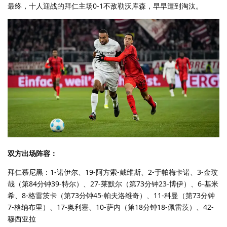
最终，十人迎战的拜仁主场0-1不敌勒沃库森，早早遭到淘汰。
双方出场阵容：
拜仁慕尼黑：1-诺伊尔、19-阿方索-戴维斯、2-于帕梅卡诺、3-金玟
哉（第84分钟39-特尔）、27-莱默尔（第73分钟23-博伊）、6-基米
希、8-格雷茨卡（第73分钟45-帕夫洛维奇）、11-科曼（第73分钟
7-格纳布里）、17-奥利塞、10-萨内（第18分钟18-佩雷茨）、42-
穆西亚拉