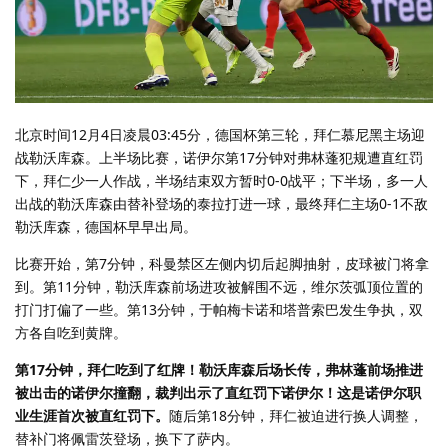
北京时间12月4日凌晨03:45分，德国杯第三轮，拜仁慕尼黑主场迎
战勒沃库森。上半场比赛，诺伊尔第17分钟对弗林蓬犯规遭直红罚
下，拜仁少一人作战，半场结束双方暂时0-0战平；下半场，多一人
出战的勒沃库森由替补登场的泰拉打进一球，最终拜仁主场0-1不敌
勒沃库森，德国杯早早出局。
比赛开始，第7分钟，科曼禁区左侧内切后起脚抽射，皮球被门将拿
到。第11分钟，勒沃库森前场进攻被解围不远，维尔茨弧顶位置的
打门打偏了一些。第13分钟，于帕梅卡诺和塔普索巴发生争执，双
方各自吃到黄牌。
第17分钟，拜仁吃到了红牌！勒沃库森后场长传，弗林蓬前场推进
被出击的诺伊尔撞翻，裁判出示了直红罚下诺伊尔！这是诺伊尔职
业生涯首次被直红罚下。
随后第18分钟，拜仁被迫进行换人调整，
替补门将佩雷茨登场，换下了萨内。