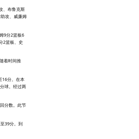
助攻、布鲁克斯
板2助攻、威廉姆
姆9分2篮板6
分2篮板、史
随着时间推
16分。在本
三分球。经过两
追回分数。此节
至39分。到