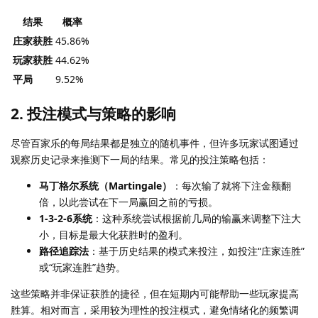
结果
概率
庄家获胜
45.86%
玩家获胜
44.62%
平局
9.52%
2.
投注模式与策略的影响
尽管百家乐的每局结果都是独立的随机事件，但许多玩家试图通过
观察历史记录来推测下一局的结果。常见的投注策略包括：
马丁格尔系统（Martingale）
：每次输了就将下注金额翻
倍，以此尝试在下一局赢回之前的亏损。
1-3-2-6系统
：这种系统尝试根据前几局的输赢来调整下注大
小，目标是最大化获胜时的盈利。
路径追踪法
：基于历史结果的模式来投注，如投注“庄家连胜”
或“玩家连胜”趋势。
这些策略并非保证获胜的捷径，但在短期内可能帮助一些玩家提高
胜算。相对而言，采用较为理性的投注模式，避免情绪化的频繁调