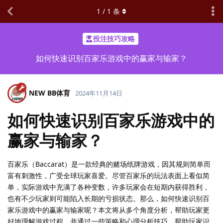
1
/
1
条
投注技巧攻略
如何快速识别百家乐游戏中的赢家与输家？
NEW BB体育
2024年11月14日
如何快速识别百家乐游戏中的
赢家与输家？
百家乐（Baccarat）是一款经典的赌场纸牌游戏，因其规则简单而
富有刺激性，广受全球玩家喜爱。尽管百家乐的玩法表面上看似简
单，实际游戏中充满了各种变数，许多玩家会在短期内获得胜利，
也有不少玩家则可能陷入长期的亏损状态。那么，如何快速识别百
家乐游戏中的赢家与输家呢？本文将从多个角度分析，帮助玩家更
好地理解游戏过程，并通过一些策略和心理分析技巧，帮助玩家识