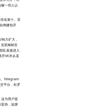
他被一些人认
中排名第十。至
人自掏腰包开
影响力扩大，
，克里姆林宫
部队直接进入
离开VK并从圣
elegram
社交平台，杜罗
。这为用户提
些妥协，如屏