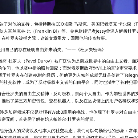
了对他的支持，包括特斯拉CEO埃隆·马斯克、美国记者塔克·卡尔森（Tuc
al普通合伙人富兰克林·比（Franklin Bi）等。金色财经记者Jessy曾深入解析杜
经历。在杜罗夫被捕之际，这篇文章重发，回顾他的传奇故事。
是用自己的存在证明自由并未消失。”——《杜罗夫密码》
耶维奇·杜罗夫（Pavel Durov）被广泛认为是商业世界中的自由主义者。
K的收购传闻，他以竖中指的照片回应；面对俄罗斯政府对VK上的言论审查要
源于杜罗夫在创建VK时的经历，但他更为人知的成就无疑是创建了Telegr
的社交软件，成为了反对极权主义者的自由平台，同时也滋生了各种犯罪
自然符合杜罗夫的自由主义精神：反对极权，崇尚个人自由。作为加密世界的
应用，推出了第三方加密钱包、交易机器人，以及在区块链上的用户名确权和
户，其涉足加密领域不仅是对现有Web3应用的挑战，也体现了杜罗夫对自由
世界亲密无间，首先需了解创始人帕维尔·杜罗夫的背景。
他身边人的采访以及他本人的社交动态，我们可以勾勒出他的形象：常年
杜罗夫桀骜不驯，坚定捍卫自由信仰，对权力和资本极少妥协。他是一个