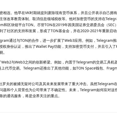
密相连。他早在VK时期就提到废除现有货币体系，并且公开表示自己拥
，主张改革教育体制、取消信息领域税收等。他对加密货币的支持在Teleg
ram和区块链平台TON。尽管TON在2019年因美国证券交易委员会（SE
了社区的支持和发展，形成了TON基金会，并在2020-2021年重新启
gram通过与TON的合作，进一步扩展了Web3应用。例如，Telegram
于统一授权身份认证，推出了Wallet Pay功能，支持加密货币支付，并且引入了F
易。
了Web2与Web3之间的创新桥梁。例如，内置于Telegram的交易工具机器人
上代币交易。Telegram还推出了其他功能，如TON Space钱包、Frag
尔·杜罗夫的被捕无疑对公司及其未来发展带来了重大冲击。虽然Telegra
题和个人背景也为公司带来了不确定性。未来，Telegram如何应对这
靠的通讯服务，将是业界关注的重点。