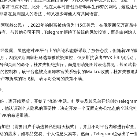
am后常常行踪不定。此外，他在大学时曾创办帮助学生作弊的网站，这也让
非常在意周围人的看法，却又极少与他人有共同语言。
为阿联酋公民），2023年的财富被估值为115亿美元，在俄罗斯亿万富翁
人持有。与其他公司不同，Telegram拒绝了传统的风险投资，而是由创始
已经显露。虽然他对VK平台上的言论和盗版采取了放任态度，但随着VK的
年12月，因俄罗斯国家杜马选举被质疑操控，俄罗斯抗议者在VK上组织活动
号和页面的命令，杜罗夫拒绝执行，而是用萌宠图片表达异见，甚至武装
的控制权，该平台也被克里姆林宫关系密切的Mail.ru收购，杜罗夫被迫
00卢布折成的纸飞机，表示对公司的决策不满。
标。
份，离开俄罗斯，开始了“流浪”生活。杜罗夫及其兄弟开始创办Telegram。T
关，他认识到个人隐私的重要性，决定开发一个无固定办公地点的全球化
了VK的命运重演。
端到端加密（需要用户手动选择私密聊天模式），并且不对平台内容进行审查
的温床，如毒品交易、个人信息买卖等。然而，Telegram也做出了一