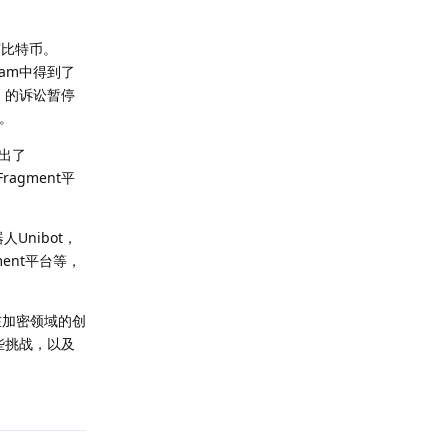
有比特币。
ram中得到了
C）的诉讼暂停
动。
推出了
ragment平
Unibot，
ment平台等，
m在加密领域的创
些挑战，以及
回复