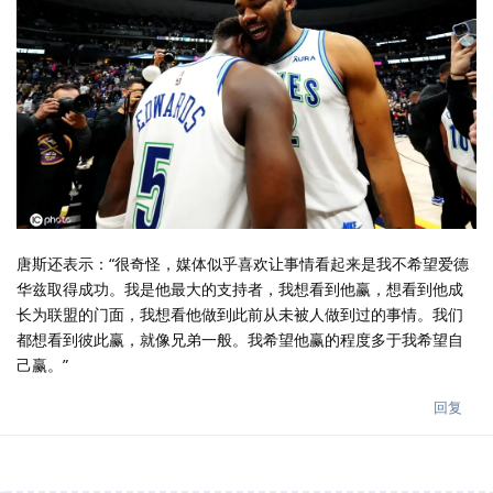
唐斯还表示：“很奇怪，媒体似乎喜欢让事情看起来是我不希望爱德
华兹取得成功。我是他最大的支持者，我想看到他赢，想看到他成
长为联盟的门面，我想看他做到此前从未被人做到过的事情。我们
都想看到彼此赢，就像兄弟一般。我希望他赢的程度多于我希望自
己赢。”
回复