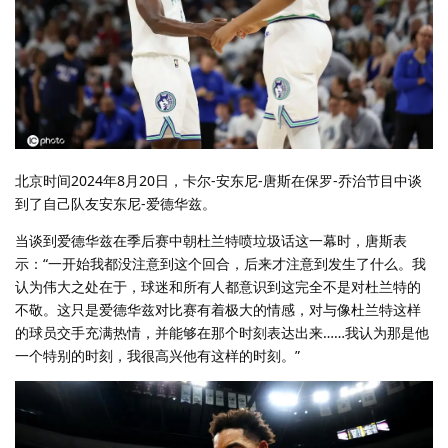
北京时间2024年8月20日，卡尔-安东尼-唐斯在保罗-乔治节目中谈
到了自己队友安东尼-爱德华兹。
当谈到爱德华兹在季后赛中朝杜兰特喷垃圾话这一幕时，唐斯表
示：“一开始我都没注意到这个回合，后来才注意到发生了什么。我
认为伟大之处在于，球迷和所有人都意识到这完全不是对杜兰特的
不敬。这只是爱德华兹对比赛有着极大的情感，对与像杜兰特这样
的球员交手充满热情，并能够在那个时刻表达出来……我认为那是他
一个特别的时刻，我很高兴他有这样的时刻。”