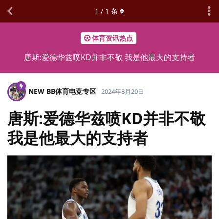
1
/
1
条
体育资讯热点
唐斯:爱德华兹喷KD并非不敬 我是他最大的支持者
NEW BB体育电竞专区
2024年8月20日
唐斯:爱德华兹喷KD并非不敬
我是他最大的支持者