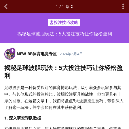
1
/
1
条
投注技巧攻略
揭秘足球波胆玩法：5大投注技巧让你轻松盈利
NEW BB体育电竞专区
2024年5月4日
揭秘足球波胆玩法：5大投注技巧让你轻松盈
利
足球波胆是一种备受欢迎的体育博彩玩法，吸引着众多玩家参与其
中。与其他形式的投注相比，波胆投注更具挑战性，但也更具有丰
厚的回报。在这篇文章中，我们将盘点5大波胆投注技巧，带你深入
了解这一玩法，并学会如何在其中获得盈利。
1. 深入研究球队数据
在进行波胆投注之前，深入研究参赛球队的数据至关重要。你需要