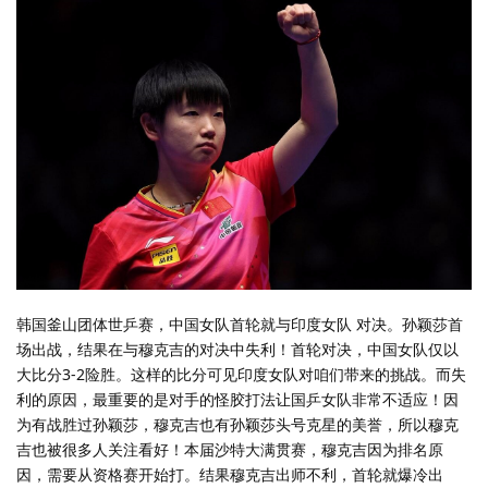
韩国釜山团体世乒赛，中国女队首轮就与印度女队 对决。孙颖莎首
场出战，结果在与穆克吉的对决中失利！首轮对决，中国女队仅以
大比分3-2险胜。这样的比分可见印度女队对咱们带来的挑战。而失
利的原因，最重要的是对手的怪胶打法让国乒女队非常不适应！因
为有战胜过孙颖莎，穆克吉也有孙颖莎头号克星的美誉，所以穆克
吉也被很多人关注看好！本届沙特大满贯赛，穆克吉因为排名原
因，需要从资格赛开始打。结果穆克吉出师不利，首轮就爆冷出