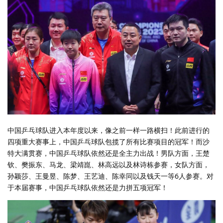
中国乒乓球队进入本年度以来，像之前一样一路横扫！此前进行的
四项重大赛事上，中国乒乓球队包揽了所有比赛项目的冠军！而沙
特大满贯赛，中国乒乓球队依然还是全主力出战！男队方面，王楚
钦、樊振东、马龙、梁靖崑、林高远以及林诗栋参赛，女队方面，
孙颖莎、王曼昱、陈梦、王艺迪、陈幸同以及钱天一等6人参赛。对
于本届赛事，中国乒乓球队依然还是力拼五项冠军！