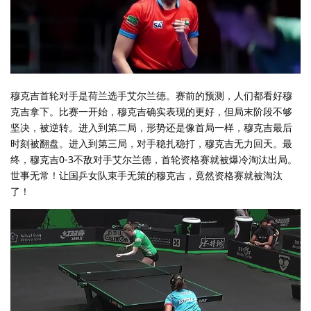
穆克吉首轮对手是荷兰选手艾尔兰德。赛前的预测，人们都看好穆
克吉拿下。比赛一开始，穆克吉确实表现的更好，但局末阶段不够
坚决，被逆转。进入到第二局，形势还是像首局一样，穆克吉最后
时刻被翻盘。进入到第三局，对手稳扎稳打，穆克吉无力回天。最
终，穆克吉0-3不敌对手艾尔兰德，首轮资格赛就被爆冷淘汰出局。
世事无常！让国乒女队束手无策的穆克吉，竟然资格赛就被淘汰
了！