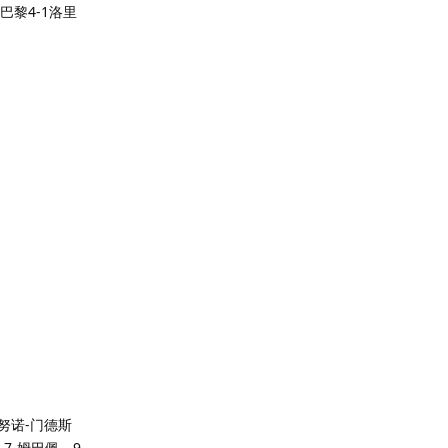
黎4-1洛里
-努诺-门德斯
、7-姆巴佩、9-