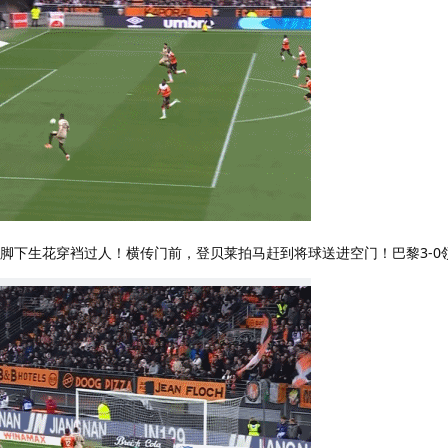
后脚下生花穿裆过人！横传门前，登贝莱拍马赶到将球送进空门！巴黎3-0