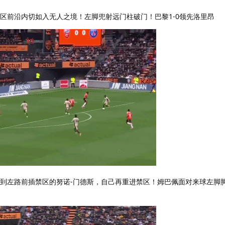
禁区前沿内切如入无人之境！左脚兜射远门柱破门！巴黎1-0领先洛里昂
给到左路前插禁区的努诺-门德斯，自己再重进禁区！姆巴佩面对来球左脚