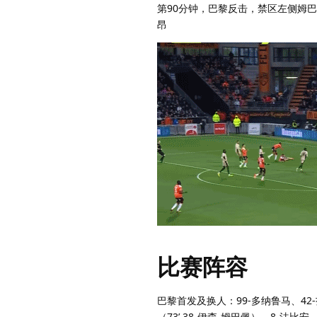
第90分钟，巴黎反击，禁区左侧姆
昂
比赛阵容
巴黎首发及换人：99-多纳鲁马、42-
（73’ 38-伊森-姆巴佩）、8-法比安、