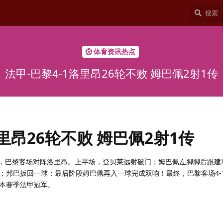
体育资讯热点
法甲-巴黎4-1洛里昂26轮不败 姆巴佩2射1传
洛里昂26轮不败 姆巴佩2射1传
29轮，巴黎客场对阵洛里昂。上半场，登贝莱远射破门；姆巴佩左脚脚后跟
；邦巴扳回一球；最后阶段姆巴佩再入一球完成双响！最终，巴黎客场4-
本赛季法甲冠军。