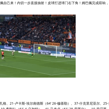
巴佩自己来！内切一步直接抽射！皮球打进球门右下角！姆巴佩完成双响，巴
扎格、21-卢卡斯-埃尔南德斯（64’ 26-穆基勒）、37-什克里尼亚尔、25
19-李刚仁（61’ 4-乌加特）、41-马尤卢（61’ 28-索莱尔）、10-登贝莱