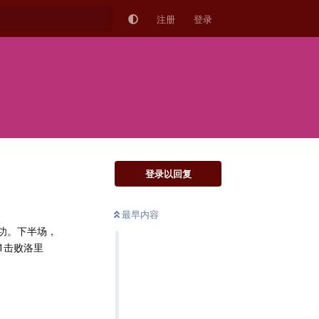
注册
登录
登录以回复
最早内容
建功。下半场，
1击败洛里