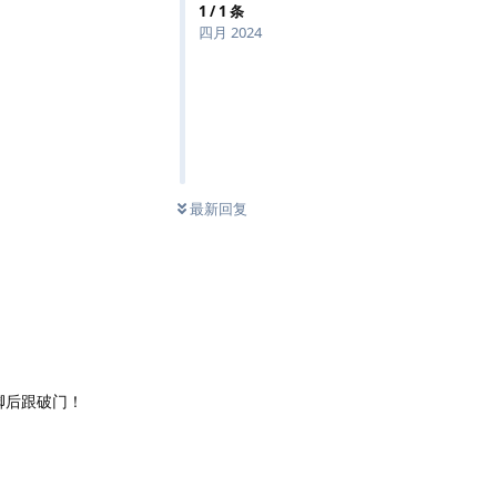
1
/
1
条
四月 2024
最新回复
脚后跟破门！