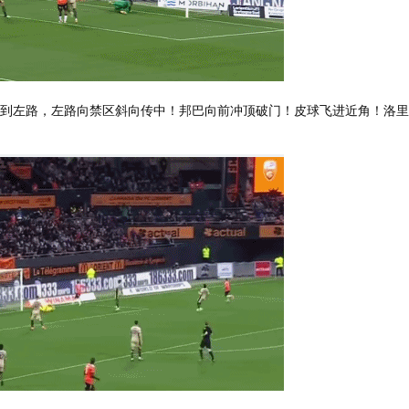
转到左路，左路向禁区斜向传中！邦巴向前冲顶破门！皮球飞进近角！洛里