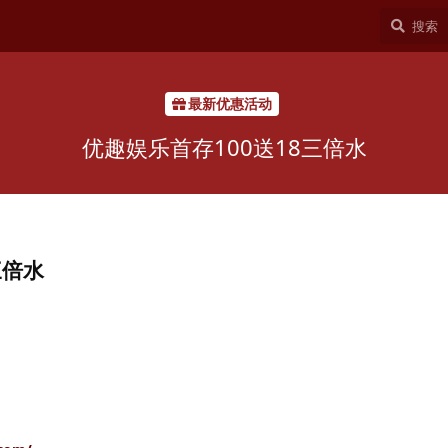
最新优惠活动
优趣娱乐首存100送18三倍水
三倍水