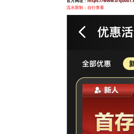
官方网址
：
https://www.u-qu001
流水限制：自行查看