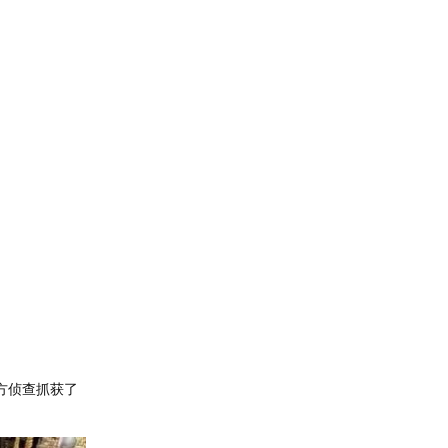
方侦查抓获了