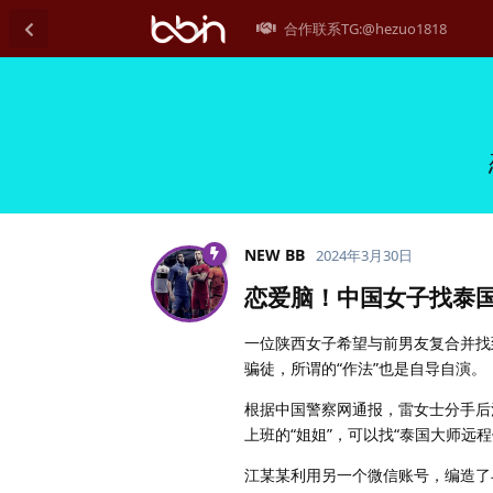
合作联系TG:@hezuo1818
NEW BB
2024年3月30日
恋爱脑！中国女子找泰国
一位陕西女子希望与前男友复合并找到
骗徒，所谓的“作法”也是自导自演。
根据中国警察网通报，雷女士分手后
上班的“姐姐”，可以找“泰国大师远
江某某利用另一个微信账号，编造了