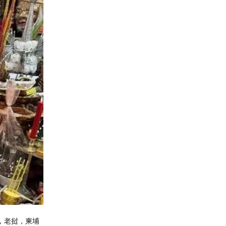
，老挝，柬埔