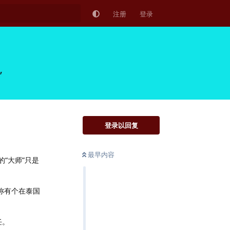
注册
登录
”
登录以回复
最早内容
“大师”只是
称有个在泰国
任。